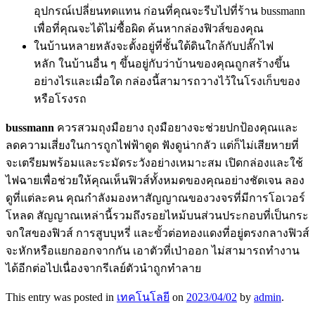
อุปกรณ์เปลี่ยนทดแทน ก่อนที่คุณจะรีบไปที่ร้าน bussmann
เพื่อที่คุณจะได้ไม่ซื้อผิด ค้นหากล่องฟิวส์ของคุณ
ในบ้านหลายหลังจะตั้งอยู่ที่ชั้นใต้ดินใกล้กับปลั๊กไฟ
หลัก ในบ้านอื่น ๆ ขึ้นอยู่กับว่าบ้านของคุณถูกสร้างขึ้น
อย่างไรและเมื่อใด กล่องนี้สามารถวางไว้ในโรงเก็บของ
หรือโรงรถ
bussmann
ควรสวมถุงมือยาง ถุงมือยางจะช่วยปกป้องคุณและ
ลดความเสี่ยงในการถูกไฟฟ้าดูด ฟังดูน่ากลัว แต่ก็ไม่เสียหายที่
จะเตรียมพร้อมและระมัดระวังอย่างเหมาะสม เปิดกล่องและใช้
ไฟฉายเพื่อช่วยให้คุณเห็นฟิวส์ทั้งหมดของคุณอย่างชัดเจน ลอง
ดูที่แต่ละคน คุณกำลังมองหาสัญญาณของวงจรที่มีการโอเวอร์
โหลด สัญญาณเหล่านี้รวมถึงรอยไหม้บนส่วนประกอบที่เป็นกระ
จกใสของฟิวส์ การสูบบุหรี่ และขั้วต่อทองแดงที่อยู่ตรงกลางฟิวส์
จะหักหรือแยกออกจากกัน เอาตัวที่เป่าออก ไม่สามารถทำงาน
ได้อีกต่อไปเนื่องจากรีเลย์ตัวนำถูกทำลาย
This entry was posted in
เทคโนโลยี
on
2023/04/02
by
admin
.