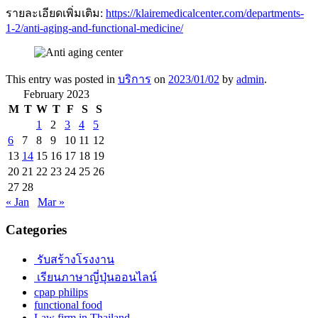
รายละเอียดเพิ่มเติม:
https://klairemedicalcenter.com/departments-
1-2/anti-aging-and-functional-medicine/
This entry was posted in
บริการ
on
2023/01/02
by
admin
.
February 2023
M
T
W
T
F
S
S
1
2
3
4
5
6
7
8
9
10
11
12
13
14
15
16
17
18
19
20
21
22
23
24
25
26
27
28
« Jan
Mar »
Categories
รับสร้างโรงงาน
เรียนภาษาญี่ปุ่นออนไลน์
cpap philips
functional food
Law firm in Thailand