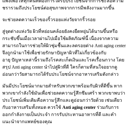
แพงเพื่อให้ทุกคนที่ต้องการได้รับประโยชน์จากการชะลอความ
ชรารวมถึงประโยชน์ต่อสุขภาพจากการมีพลังงานมากขึ้น
จะช่วยลดความเร็วของริ้วรอยแห่งวัยจากริ้วรอย
สู่จุดด่างแห่งวัย ผิวที่หย่อนคล้อยยังคงยืดหยุ่นได้นานขึ้นหรือ
กระชับขึ้นเมื่อเวลาผ่านไปเมื่อใช้ผลิตภัณฑ์นี้ เนื่องจากความ
สามารถในการช่วยให้ผิวชุ่มชื้นและลดรอยด่าง Anti aging center
จึงถูกนำมาใช้เพื่อช่วยรักษาปัญหาผิวที่ไม่เกี่ยวข้องกับ
อายุ ปัญหาเหล่านี้รวมถึงโรคสะเก็ดเงินและโรคเรื้อนกวาง โดย
สรุป Anti aging center นำไปสู่ผิวที่ดี ใครก็ตามที่สนใจอยากดู
อ่อนกว่าวัยสามารถได้รับประโยชน์จากอาหารเสริมดังกล่าว
มันมีประโยชน์มากมายสำหรับพวกเขาพร้อมกับผิวที่ดีขึ้น หาก
พวกเขากำลังใช้มันเพื่อช่วยลดความรู้สึกซึมเศร้า พวกเขาพบว่า
ประโยชน์เพิ่มเติมคือความรู้สึกและดูอ่อนกว่าวัยด้วย เช่นเดียว
กับอาหารเสริมทั้งหมด ควรใช้
Anti aging center
ร่วมกับการ
ออกกำลังกายเป็นประจำ การรับประทานอาหารที่ดี และคำ
แนะนำจากแพทย์ของคุณ